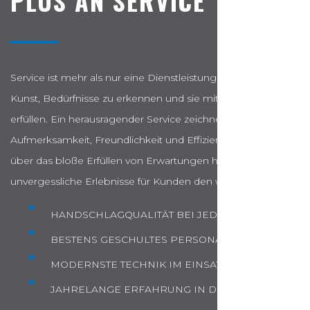
PLUS AN SERVICE
Service ist mehr als nur eine Dienstleistung – es ist die
Kunst, Bedürfnisse zu erkennen und sie mit Exzellenz zu
erfüllen. Ein herausragender Service zeichnet sich durch
Aufmerksamkeit, Freundlichkeit und Effizienz aus. Er geht
über das bloße Erfüllen von Erwartungen hinaus und schafft
unvergessliche Erlebnisse für Kunden den wir bieten:
HANDSCHLAGQUALITÄT BEI JEDEM PROJEKT
BESTENS GESCHULTES PERSONAL
MODERNSTE TECHNIK IM EINSATZ
JAHRELANGE ERFAHRUNG IN DER BRANCHE