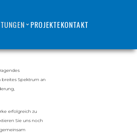
STUNGEN
PROJEKTE
KONTAKT
usragendes
in breites Spektrum an
derung,
ke erfolgreich zu
ktieren Sie uns noch
d gemeinsam